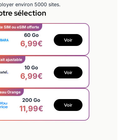
ployer environ 5000 sites.
tre sélection
te SIM ou eSIM offerte
60 Go
Voir
6,99€
ait ajustable
10 Go
Voir
6,99€
eau Orange
200 Go
Voir
11,99€