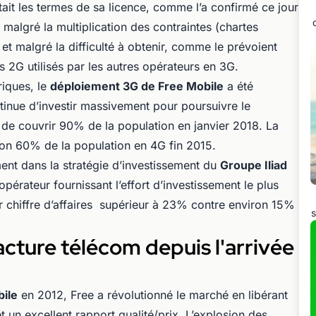
ait les termes de sa licence, comme l’a confirmé ce jour
 malgré la multiplication des contraintes (chartes
 et malgré la difficulté à obtenir, comme le prévoient
s 2G utilisés par les autres opérateurs en 3G.
iques, le
déploiement 3G de Free Mobile
a été
tinue d’investir massivement pour poursuivre le
de couvrir 90% de la population en janvier 2018. La
iron 60% de la population en 4G fin 2015.
ment dans la stratégie d’investissement du
Groupe Iliad
opérateur fournissant l’effort d’investissement le plus
ur chiffre d’affaires supérieur à 23% contre environ 15%
s
acture télécom depuis l'arrivée
bile
en 2012, Free a révolutionné le marché en libérant
t un excellent rapport qualité/prix. L’explosion des