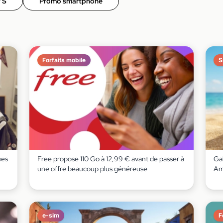
 S
Promo smartphone
Forfaits mobile
S
ues
Free propose 110 Go à 12,99 € avant de passer à
Gal
une offre beaucoup plus généreuse
Am
e-sim
F