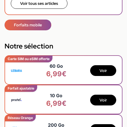
Voir tous ses articles
Forfaits mobile
Notre sélection
Carte SIM ou eSIM offerte
60 Go
Voir
6,99€
Forfait ajustable
10 Go
Voir
6,99€
Réseau Orange
200 Go