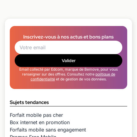
Inscrivez-vous à nos actus et bons plans
Valider
Email collecté par Edcom, marque de Bemove, pour vous
renseigner sur des offres. Consultez notre
politique de
confidentialité
et de gestion de vos données.
Sujets tendances
Forfait mobile pas cher
Box internet en promotion
Forfaits mobile sans engagement