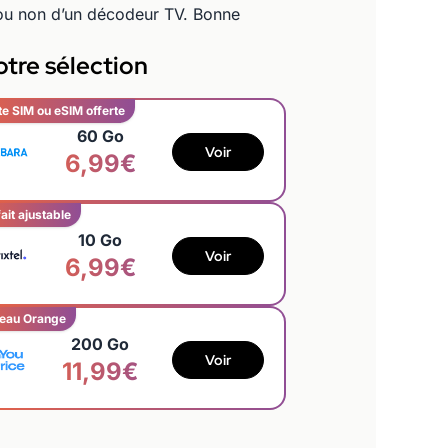
t ou non d’un décodeur TV. Bonne
tre sélection
te SIM ou eSIM offerte
60 Go
Voir
6,99€
ait ajustable
10 Go
Voir
6,99€
eau Orange
200 Go
Voir
11,99€