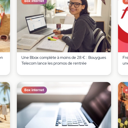
Box internet
F
en
Une Bbox complète à moins de 28 € : Bouygues
Fr
Telecom lance les promos de rentrée
un
Box internet
e