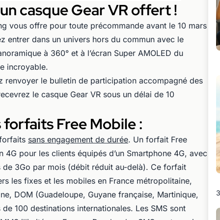
n casque Gear VR offert !
ng vous offre pour toute précommande avant le 10 mars
ez entrer dans un univers hors du commun avec le
anoramique à 360° et à l’écran Super AMOLED du
e incroyable.
z renvoyer le bulletin de participation accompagné des
recevrez le casque Gear VR sous un délai de 10
 forfaits Free Mobile :
orfaits
sans engagement de durée
. Un forfait Free
en 4G pour les clients équipés d’un Smartphone 4G, avec
s de 3Go par mois (débit réduit au-delà). Ce forfait
ers les fixes et les mobiles en France métropolitaine,
3
ine, DOM (Guadeloupe, Guyane française, Martinique,
s de 100 destinations internationales. Les SMS sont