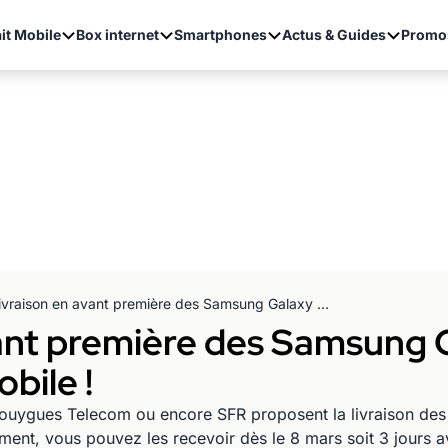
it Mobile
Box internet
Smartphones
Actus & Guides
Promo
La livraison en avant première des Samsung Galaxy S7 et S7 edge chez Free Mobile !
vant première des Samsung 
bile !
ouygues Telecom ou encore SFR proposent la livraison de
ent, vous pouvez les recevoir dès le 8 mars soit 3 jours av