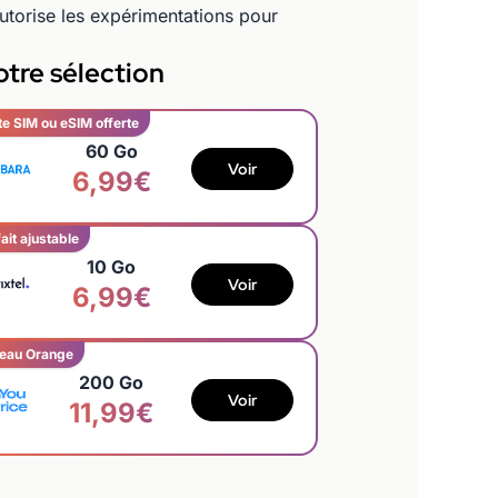
torise les expérimentations pour
tre sélection
te SIM ou eSIM offerte
60 Go
Voir
6,99€
ait ajustable
10 Go
Voir
6,99€
eau Orange
200 Go
Voir
11,99€