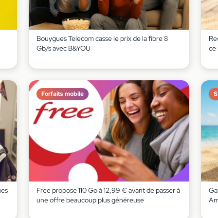
Bouygues Telecom casse le prix de la fibre 8
Red
Gb/s avec B&YOU
ce
Forfaits mobile
S
ues
Free propose 110 Go à 12,99 € avant de passer à
Gal
une offre beaucoup plus généreuse
Am