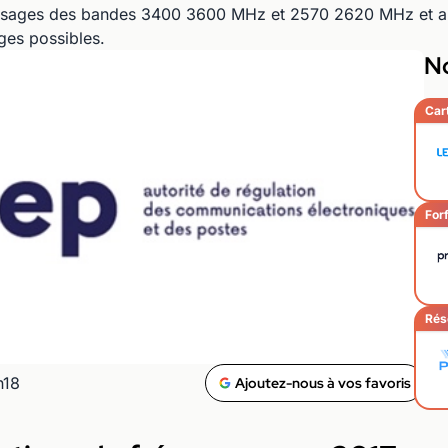
s usages des bandes 3400 3600 MHz et 2570 2620 MHz et au
ages possibles.
No
Car
Forf
Rés
h18
Ajoutez-nous à vos favoris