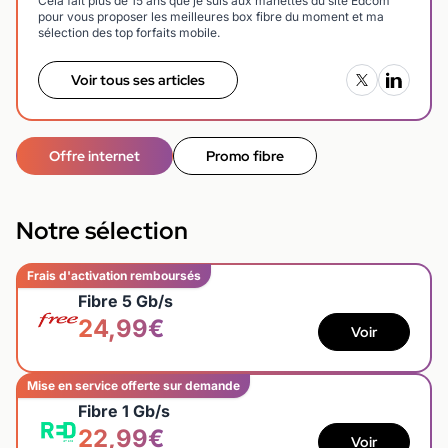
Cela fait plus de 15 ans que je suis aux manettes du site Edcom
pour vous proposer les meilleures box fibre du moment et ma
sélection des top forfaits mobile.
Voir tous ses articles
Offre internet
Promo fibre
Notre sélection
Frais d'activation remboursés
Fibre 5 Gb/s
24,99€
Voir
Mise en service offerte sur demande
Fibre 1 Gb/s
22,99€
Voir