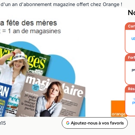
er d'un an d'abonnement magazine offert chez Orange !
No
Car
Forf
Rés
h15
Ajoutez-nous à vos favoris