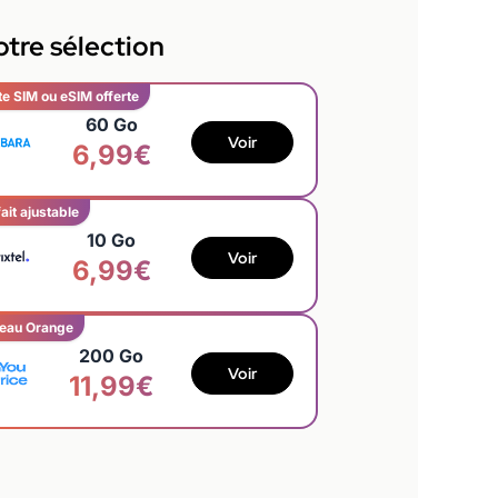
tre sélection
te SIM ou eSIM offerte
60 Go
Voir
6,99€
ait ajustable
10 Go
Voir
6,99€
eau Orange
200 Go
Voir
11,99€