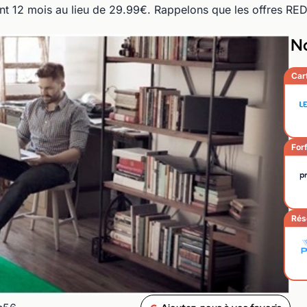
nt 12 mois au lieu de 29.99€. Rappelons que les offres R
No
Car
Forf
Rés