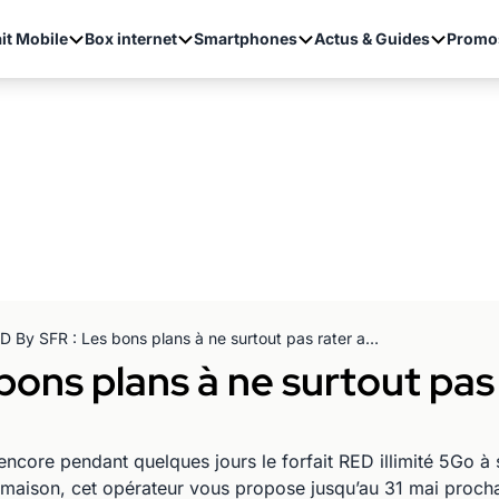
it Mobile
Box internet
Smartphones
Actus & Guides
Promo
RED By SFR : Les bons plans à ne surtout pas rater avant la fin du mois
ons plans à ne surtout pas r
core pendant quelques jours le forfait RED illimité 5Go à
 la maison, cet opérateur vous propose jusqu’au 31 mai proc