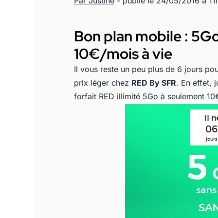
Par Justine
- publié le 24/05/2016 à 1
Bon plan mobile : 5Go
10€/mois à vie
Il vous reste un peu plus de 6 jours po
prix léger chez
RED By SFR
. En effet,
forfait RED illimité 5Go à seulement 10