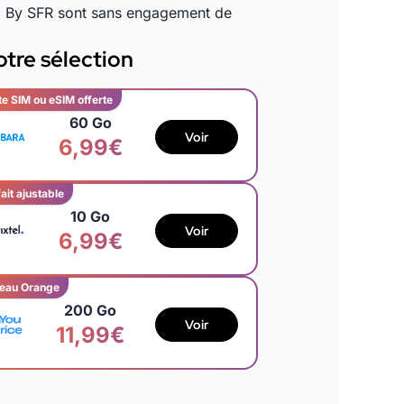
ED By SFR sont sans engagement de
tre sélection
te SIM ou eSIM offerte
60 Go
Voir
6,99€
ait ajustable
10 Go
Voir
6,99€
eau Orange
200 Go
Voir
11,99€