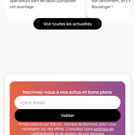
opérateurs sont les seuls à proposer
son lancement, et c'est
cet avantage
Boulanger !
Voir toutes les actualités
Inscrivez-vous à nos actus et bons plans
Valider
Email collecté par Edcom, marque de Bemove, pour vous
renseigner sur des offres. Consultez notre
politique de
confidentialité
et de gestion de vos données.