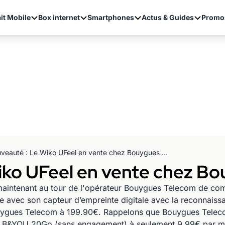
it Mobile
Box internet
Smartphones
Actus & Guides
Promo
Nouveauté : Le Wiko UFeel en vente chez Bouygues Telecom
iko UFeel en vente chez B
maintenant au tour de l'opérateur Bouygues Telecom de co
 avec son capteur d’empreinte digitale avec la reconnaiss
uygues Telecom à 199.90€. Rappelons que Bouygues Telec
e B&YOU 20Go (sans engagement) à seulement 9.99€ par mo