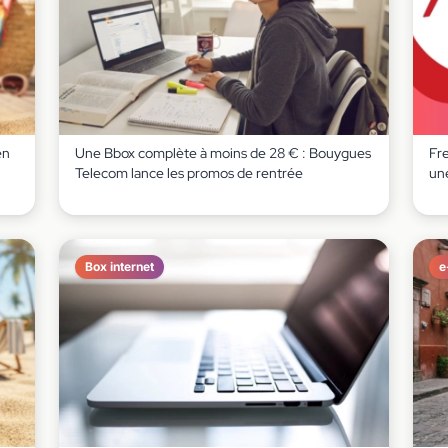
en
Une Bbox complète à moins de 28 € : Bouygues
Fr
Telecom lance les promos de rentrée
un
Box internet
e