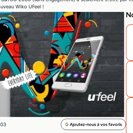
nouveau Wiko UFeel !
No
h03
Ajoutez-nous à vos favoris