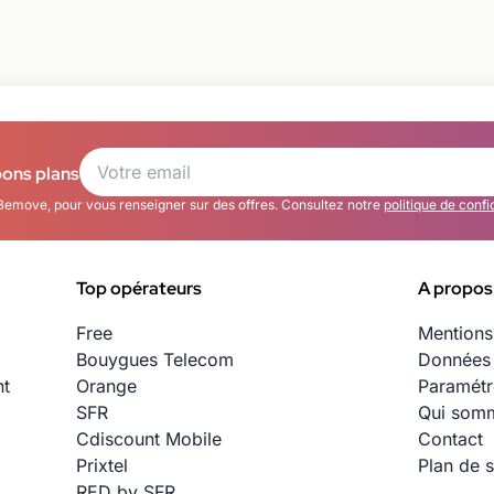
bons plans
Bemove, pour vous renseigner sur des offres. Consultez notre
politique de confi
Top opérateurs
A propos
Free
Mentions
Bouygues Telecom
Données 
nt
Orange
Paramétr
SFR
Qui somm
Cdiscount Mobile
Contact
Prixtel
Plan de s
RED by SFR