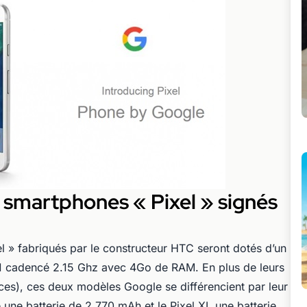
smartphones « Pixel » signés
 » fabriqués par le constructeur HTC seront dotés d’un
cadencé 2.15 Ghz avec 4Go de RAM. En plus de leurs
ces), ces deux modèles Google se différencient par leur
e une batterie de 2 770 mAh et le Pixel XL une batterie