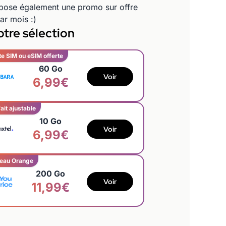
opose également une promo sur offre
ar mois :)
tre sélection
te SIM ou eSIM offerte
60 Go
Voir
6,99€
ait ajustable
10 Go
Voir
6,99€
eau Orange
200 Go
Voir
11,99€