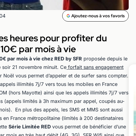
h04
Ajoutez-nous à vos favoris
s heures pour profiter du
à 10€ par mois à vie
10€ par mois à vie chez RED by SFR
proposée depuis le
e soir 21 novembre minuit. Ce
forfait sans engagement
 Noël vous permet d’appeler et de surfer sans compter.
pels illimités 7j/7 vers tous les mobiles en France
 (hors Mayotte) ainsi que les appels illimités 7j/7 vers
ons (appels limités à 3h maximum par appel, coupés au-
r mois). En plus des appels, les SMS et MMS sont aussi
s en France métropolitaine (limités à 200 destinataires
ette
Série Limitée RED
vous permet de bénéficier d’une
r mois en très haut débit (4G, 3G), SFR Wifi ainsi que