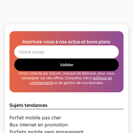
Inscrivez-vous à nos actus et bons plans
Valider
Email collecté par Edcom, marque de Bemove, pour vous
renseigner sur des offres. Consultez notre
politique de
confidentialité
et de gestion de vos données.
Sujets tendances
Forfait mobile pas cher
Box internet en promotion
Forfaits mobile sans engagement