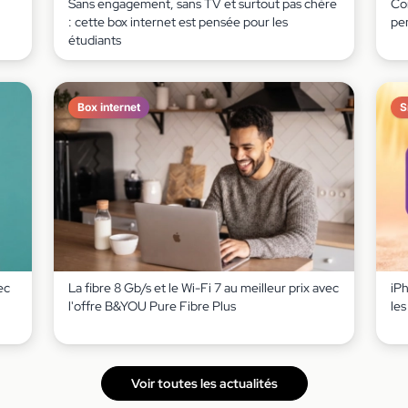
Sans engagement, sans TV et surtout pas chère
Co
: cette box internet est pensée pour les
pe
étudiants
Box internet
S
ec
La fibre 8 Gb/s et le Wi-Fi 7 au meilleur prix avec
iP
l'offre B&YOU Pure Fibre Plus
le
Voir toutes les actualités