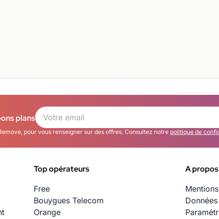
bons plans
Bemove, pour vous renseigner sur des offres. Consultez notre
politique de confi
Top opérateurs
A propos
Free
Mentions
Bouygues Telecom
Données 
nt
Orange
Paramétr