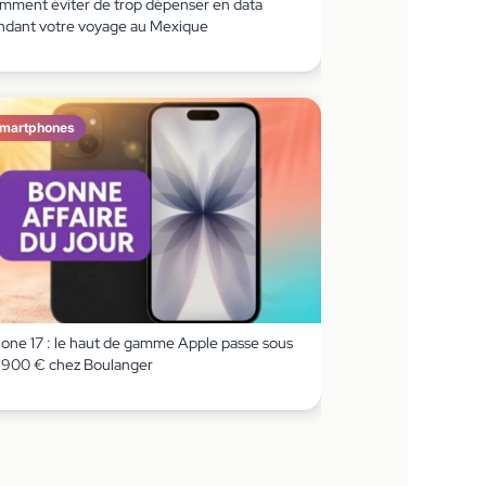
mment éviter de trop dépenser en data
ndant votre voyage au Mexique
martphones
hone 17 : le haut de gamme Apple passe sous
s 900 € chez Boulanger