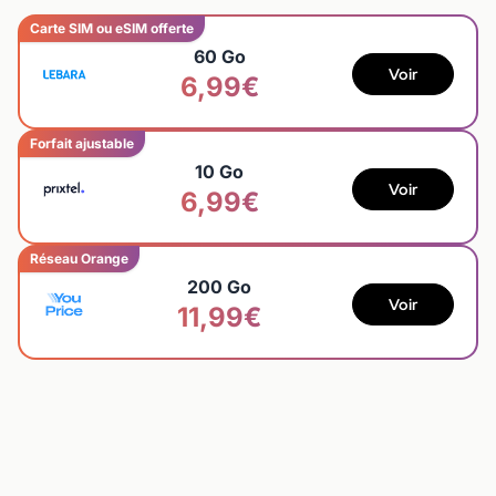
Carte SIM ou eSIM offerte
60 Go
Voir
6,99€
Forfait ajustable
10 Go
Voir
6,99€
Réseau Orange
200 Go
Voir
11,99€