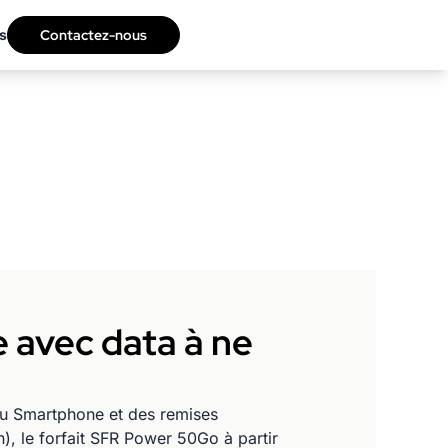
s
Contactez-nous
e avec data à ne
au Smartphone et des remises
), le forfait SFR Power 50Go à partir