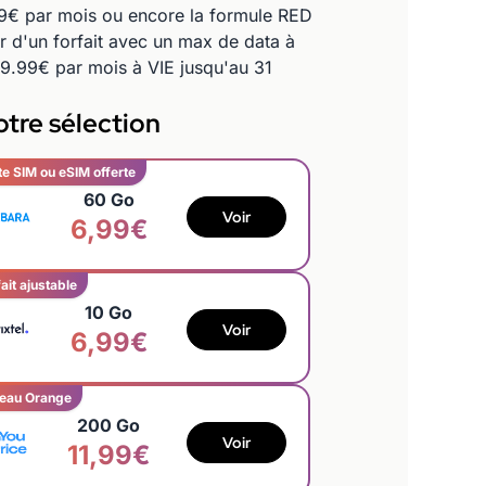
99€ par mois ou encore la formule RED
r d'un forfait avec un max de data à
à 9.99€ par mois à VIE jusqu'au 31
tre sélection
te SIM ou eSIM offerte
60 Go
Voir
6,99€
ait ajustable
10 Go
Voir
6,99€
eau Orange
200 Go
Voir
11,99€