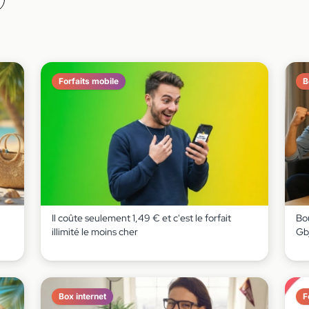
Forfaits mobile
B
Il coûte seulement 1,49 € et c'est le forfait
Bou
illimité le moins cher
Gb
Box internet
F