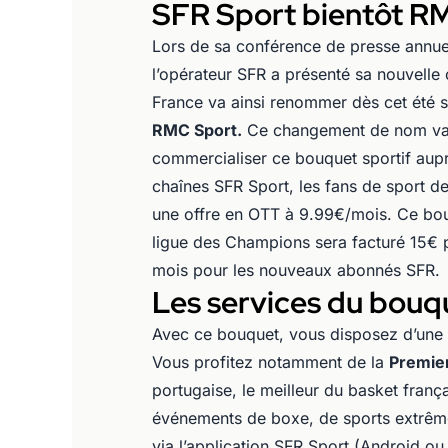
SFR Sport bientôt R
Lors de sa conférence de presse annue
l’opérateur SFR a présenté sa nouvelle 
France va ainsi renommer dès cet été 
RMC Sport.
Ce changement de nom va 
commercialiser ce bouquet sportif aupr
chaînes SFR Sport, les fans de sport 
une offre en OTT à 9.99€/mois. Ce bou
ligue des Champions sera facturé 15€ 
mois pour les nouveaux abonnés SFR.
Les services du bouqu
Avec ce bouquet, vous disposez d’une l
Vous profitez notamment de la
Premie
portugaise, le meilleur du basket franç
événements de boxe, de sports extrême
via l’application SFR Sport (Android ou