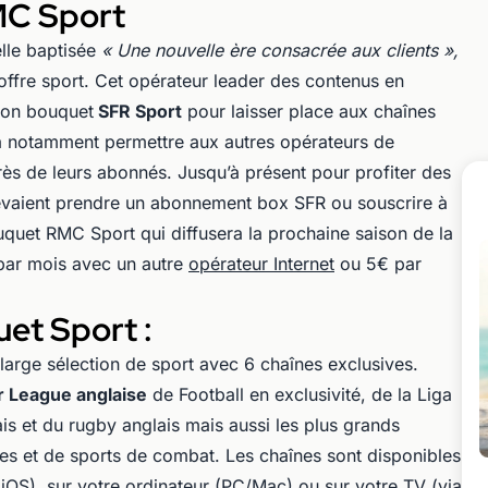
MC Sport
lle baptisée
« Une nouvelle ère consacrée aux clients »,
offre sport. Cet opérateur leader des contenus en
son bouquet
SFR Sport
pour laisser place aux chaînes
notamment permettre aux autres opérateurs de
ès de leurs abonnés. Jusqu’à présent pour profiter des
devaient prendre un abonnement box SFR ou souscrire à
quet RMC Sport qui diffusera la prochaine saison de la
par mois avec un autre
opérateur Internet
ou 5€ par
et Sport :
arge sélection de sport avec 6 chaînes exclusives.
r League anglaise
de Football en exclusivité, de la Liga
ais et du rugby anglais mais aussi les plus grands
s et de sports de combat. Les chaînes sont disponibles
 iOS), sur votre ordinateur (PC/Mac) ou sur votre TV (via