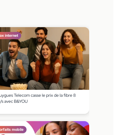
ox internet
ygues Telecom casse le prix de la fibre 8
/s avec B&YOU
orfaits mobile