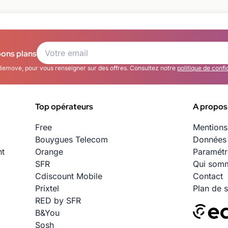
bons plans
Bemove, pour vous renseigner sur des offres. Consultez notre
politique de confi
Top opérateurs
A propos
Free
Mentions
Bouygues Telecom
Données 
nt
Orange
Paramétr
SFR
Qui somm
Cdiscount Mobile
Contact
Prixtel
Plan de s
RED by SFR
B&You
Sosh