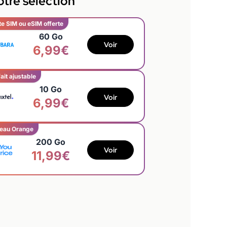
tre sélection
te SIM ou eSIM offerte
60 Go
Voir
6,99€
ait ajustable
10 Go
Voir
6,99€
eau Orange
200 Go
Voir
11,99€