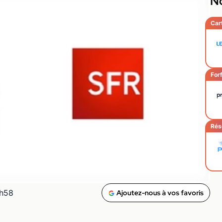
No
Car
Forf
Rés
5h58
Ajoutez-nous à vos favoris