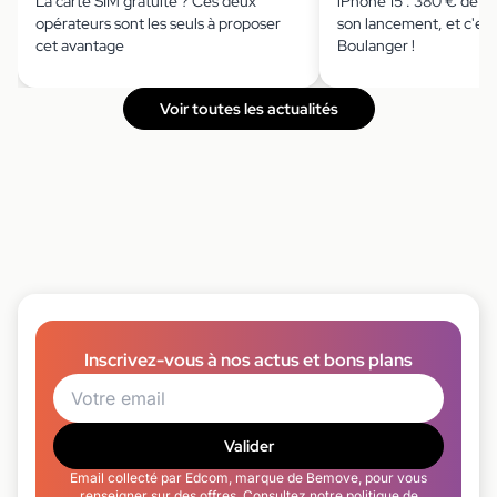
La carte SIM gratuite ? Ces deux
iPhone 15 : 380 € de r
opérateurs sont les seuls à proposer
son lancement, et c'est
cet avantage
Boulanger !
Voir toutes les actualités
Inscrivez-vous à nos actus et bons plans
Valider
Email collecté par Edcom, marque de Bemove, pour vous
renseigner sur des offres. Consultez notre
politique de