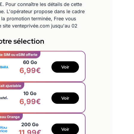
 Pour connaître les détails de cette
gne. L'opérateur propose dans le cadre
 la promotion terminée, Free vous
le site venteprivée.com jusqu'au 02
tre sélection
te SIM ou eSIM offerte
60 Go
Voir
6,99€
ait ajustable
10 Go
Voir
6,99€
eau Orange
200 Go
Voir
11,99€