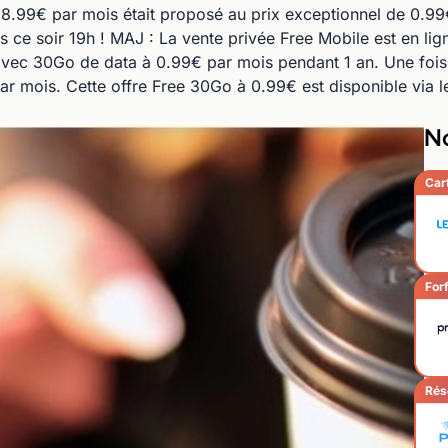
8.99€ par mois était proposé au prix exceptionnel de 0.99€.
s ce soir 19h ! MAJ : La vente privée Free Mobile est en li
 avec 30Go de data à 0.99€ par mois pendant 1 an. Une fois
par mois. Cette offre Free 30Go à 0.99€ est disponible via 
No
Car
Forf
Rés