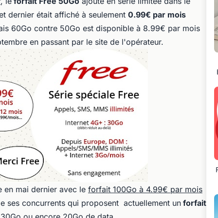
r
, le
forfait Free 50Go
ajouté en série limitée dans le
et dernier était affiché à seulement
0.99€ par mois
ais 60Go contre 50Go est disponible à 8.99€ par mois
tembre en passant par le site de l'opérateur.
ée en mai dernier avec le
forfait 100Go à 4.99€ par mois
e ses concurrents qui proposent actuellement un
forfait
30Go ou encore 20Go de data.