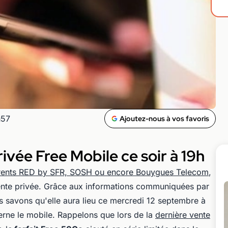
h57
Ajoutez-nous à vos favoris
ivée Free Mobile ce soir à 19h
rrents RED by SFR, SOSH ou encore Bouygues Telecom
,
vente privée. Grâce aux informations communiquées par
us savons qu'elle aura lieu ce mercredi 12 septembre à
erne le mobile. Rappelons que lors de la
dernière vente