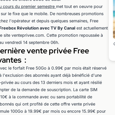
u cours du premier semestre
met tout en oeuvre pour
n sur le fixe que le mobile. De nombreuses promotions
chez l'opérateur et depuis quelques semaines, Free
Freebox Révolution avec TV By Canal
est actuellement
le site venteprivee.com. Cette promotion repoussée à
u'au vendredi 14 septembre 06h.
dernière vente privée Free
vantes :
avec le forfait Free 50Go à 0.99€ par mois était
réservé
 l'exclusion des abonnés ayant déjà bénéficié d'une
privée au cours des 13 derniers mois et ayant résilié
ompter de la demande de souscription. La carte SIM
ée 10€ à la commande
avec ou sans portabilité de
bonnés qui ont profité de cette offre vente privée
ormule 100Go à 19.99€ par mois ou encore 15.99€ pour