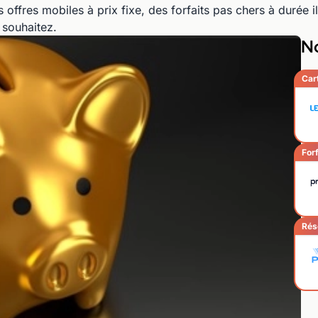
s offres mobiles à prix fixe, des forfaits pas chers à durée 
 souhaitez.
No
Car
Forf
Rés