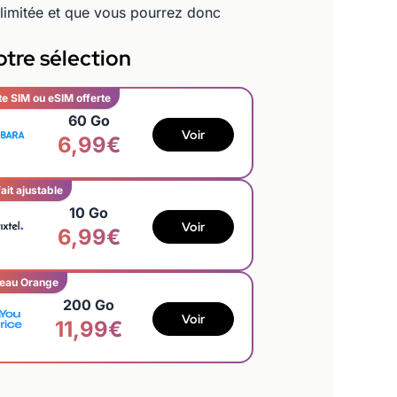
illimitée et que vous pourrez donc
tre sélection
te SIM ou eSIM offerte
60 Go
Voir
6,99€
ait ajustable
10 Go
Voir
6,99€
eau Orange
200 Go
Voir
11,99€