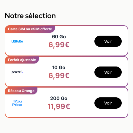
Notre sélection
Carte SIM ou eSIM offerte
60 Go
Voir
6,99€
Forfait ajustable
10 Go
Voir
6,99€
Réseau Orange
200 Go
Voir
11,99€