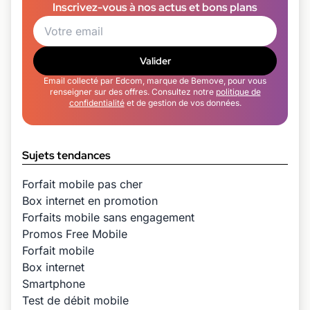
Inscrivez-vous à nos actus et bons plans
Valider
Email collecté par Edcom, marque de Bemove, pour vous
renseigner sur des offres. Consultez notre
politique de
confidentialité
et de gestion de vos données.
Sujets tendances
Forfait mobile pas cher
Box internet en promotion
Forfaits mobile sans engagement
Promos Free Mobile
Forfait mobile
Box internet
Smartphone
Test de débit mobile