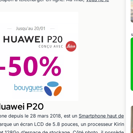
s
Huawei P20
one depuis le 28 mars 2018, est un
Smartphone haut de
barque un écran LCD de 5.8 pouces, un processeur Kirin
t 128Go d’espace de stockage. Côté photo, il possède