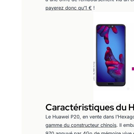
payerez donc qu’1 €
!
Caractéristiques du 
Le Huawei P20, en vente dans l’Hexag
gamme du constructeur chinois
. Il em
970 appuyé par 4Go de mémoire vive e