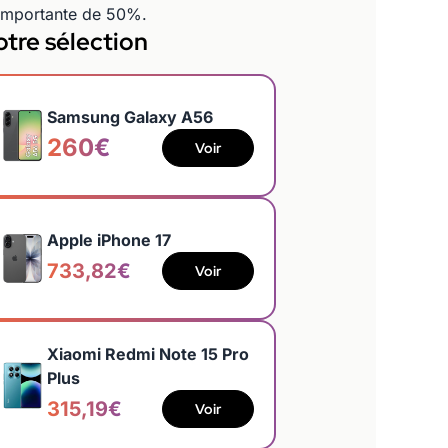
 importante de 50%.
tre sélection
Samsung Galaxy A56
260€
Voir
Apple iPhone 17
733,82€
Voir
Xiaomi Redmi Note 15 Pro
Plus
315,19€
Voir