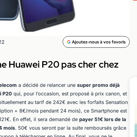
22
Ajoutez-nous à vos favoris
ne Huawei P20 pas cher chez
elecom
a décidé de relancer une
super promo déjà
i P20
qui, pour l’occasion, est proposé à prix canon, et
ituellement au tarif de 242€ avec les forfaits Sensation
iption + 8€/mois pendant 24 mois), ce Smartphone est
121€. En effet, il sera demandé de
payer 51€ lors de la
4 mois
. 50€ vous seront par la suite remboursés grâce
upon à télécharger en ligne. Au final,
vous ne le