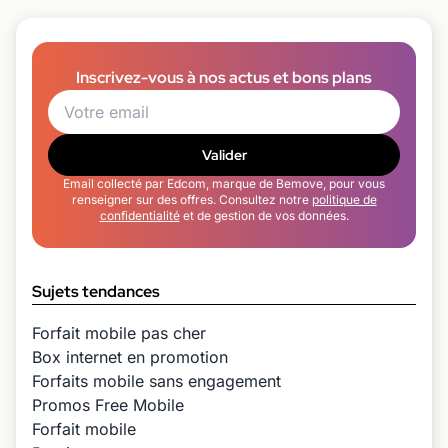
Inscrivez-vous à nos actus et bons plans
Valider
Email collecté par Edcom, marque de Bemove, pour vous
renseigner sur des offres. Consultez notre
politique de
confidentialité
et de gestion de vos données.
Sujets tendances
Forfait mobile pas cher
Box internet en promotion
Forfaits mobile sans engagement
Promos Free Mobile
Forfait mobile