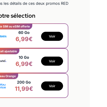
ous les détails de ces deux promos RED
tre sélection
te SIM ou eSIM offerte
60 Go
Voir
6,99€
ait ajustable
10 Go
Voir
6,99€
eau Orange
200 Go
Voir
11,99€