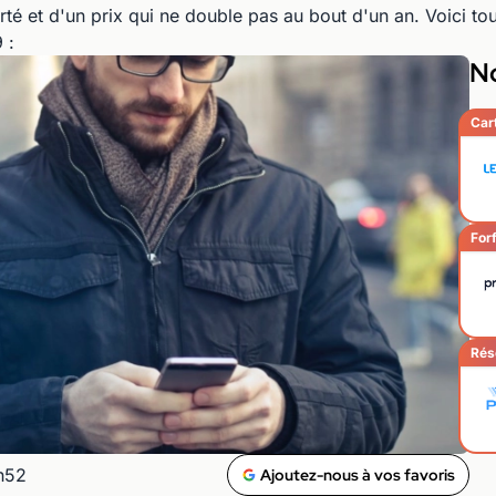
rté et d'un prix qui ne double pas au bout d'un an. Voici t
 :
No
Car
Forf
Rés
9h52
Ajoutez-nous à vos favoris