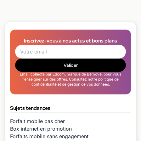
Inscrivez-vous à nos actus et bons plans
Valider
Email collecté par Edcom, marque de Bemove, pour vous
renseigner sur des offres. Consultez notre
politique de
confidentialité
et de gestion de vos données.
Sujets tendances
Forfait mobile pas cher
Box internet en promotion
Forfaits mobile sans engagement