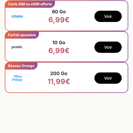
Carte SIM ou eSIM offerte
60 Go
Voir
6,99€
Forfait ajustable
10 Go
Voir
6,99€
Réseau Orange
200 Go
Voir
11,99€