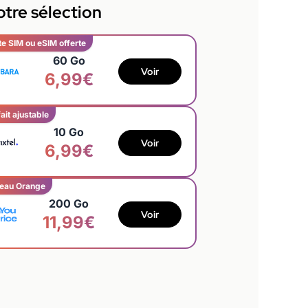
tre sélection
te SIM ou eSIM offerte
60 Go
Voir
6,99€
ait ajustable
10 Go
Voir
6,99€
eau Orange
200 Go
Voir
11,99€