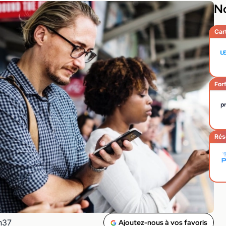
No
Car
Forf
Rés
h37
Ajoutez-nous à vos favoris