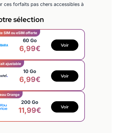
ur ces forfaits pas chers accessibles à
tre sélection
te SIM ou eSIM offerte
60 Go
Voir
6,99€
ait ajustable
10 Go
Voir
6,99€
eau Orange
200 Go
Voir
11,99€