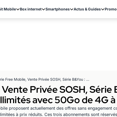
it Mobile
Box internet
Smartphones
Actus & Guides
Promo
Série Free Mobile, Vente Privée SOSH, Série B&You : les meilleurs forfaits illimités avec 50Go de 4G à bas prix
, Vente Privée SOSH, Série 
 illimités avec 50Go de 4G à
bile proposent actuellement des offres sans engagement c
limitées à prix réduits. Ces trois abonnements sont réservé