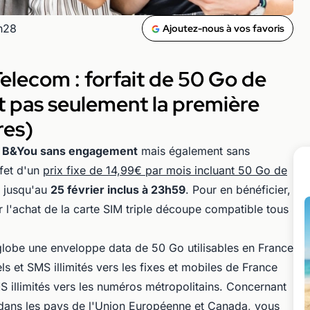
1h28
Ajoutez-nous à vos favoris
lecom : forfait de 50 Go de
t pas seulement la première
res)
e B&You sans engagement
mais également sans
ffet d'un
prix fixe de 14,99€ par mois incluant 50 Go de
e jusqu'au
25 février inclus à 23h59
. Pour en bénéficier,
r l'achat de la carte SIM triple découpe compatible tous
lobe une enveloppe data de 50 Go utilisables en France
ls et SMS illimités vers les fixes et mobiles de France
S illimités vers les numéros métropolitains. Concernant
dans les pays de l'Union Européenne et Canada, vous