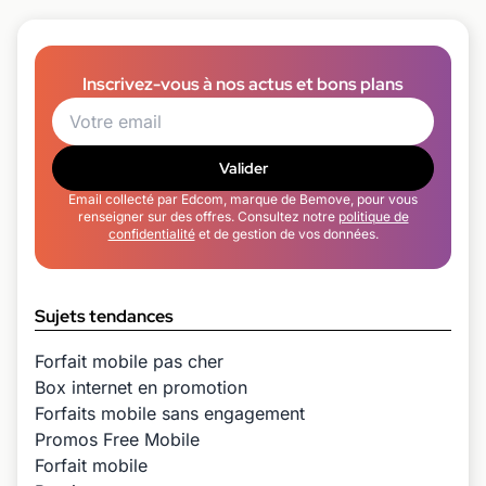
Inscrivez-vous à nos actus et bons plans
Valider
Email collecté par Edcom, marque de Bemove, pour vous
renseigner sur des offres. Consultez notre
politique de
confidentialité
et de gestion de vos données.
Sujets tendances
Forfait mobile pas cher
Box internet en promotion
Forfaits mobile sans engagement
Promos Free Mobile
Forfait mobile