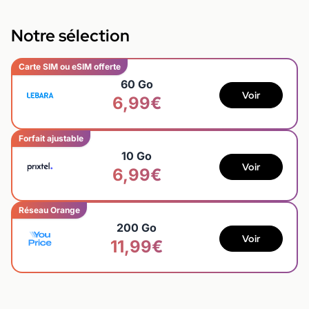
Notre sélection
Carte SIM ou eSIM offerte
60 Go
Voir
6,99€
Forfait ajustable
10 Go
Voir
6,99€
Réseau Orange
200 Go
Voir
11,99€