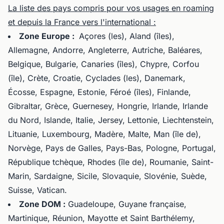
La liste des pays compris pour vos usages en roaming
et depuis la France vers l'international :
Zone Europe :
Açores (les), Aland (îles),
Allemagne, Andorre, Angleterre, Autriche, Baléares,
Belgique, Bulgarie, Canaries (îles), Chypre, Corfou
(île), Crète, Croatie, Cyclades (les), Danemark,
Écosse, Espagne, Estonie, Féroé (îles), Finlande,
Gibraltar, Grèce, Guernesey, Hongrie, Irlande, Irlande
du Nord, Islande, Italie, Jersey, Lettonie, Liechtenstein,
Lituanie, Luxembourg, Madère, Malte, Man (île de),
Norvège, Pays de Galles, Pays-Bas, Pologne, Portugal,
République tchèque, Rhodes (île de), Roumanie, Saint-
Marin, Sardaigne, Sicile, Slovaquie, Slovénie, Suède,
Suisse, Vatican.
Zone DOM :
Guadeloupe, Guyane française,
Martinique, Réunion, Mayotte et Saint Barthélemy,