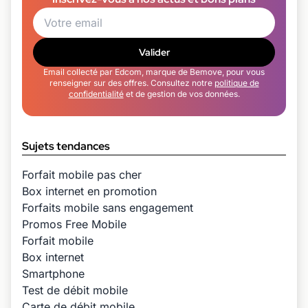
Valider
Email collecté par Edcom, marque de Bemove, pour vous
renseigner sur des offres. Consultez notre
politique de
confidentialité
et de gestion de vos données.
Sujets tendances
Forfait mobile pas cher
Box internet en promotion
Forfaits mobile sans engagement
Promos Free Mobile
Forfait mobile
Box internet
Smartphone
Test de débit mobile
Carte de débit mobile