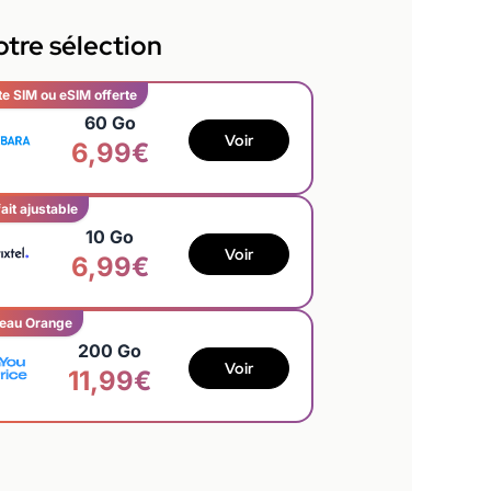
tre sélection
te SIM ou eSIM offerte
60 Go
Voir
6,99€
ait ajustable
10 Go
Voir
6,99€
eau Orange
200 Go
Voir
11,99€