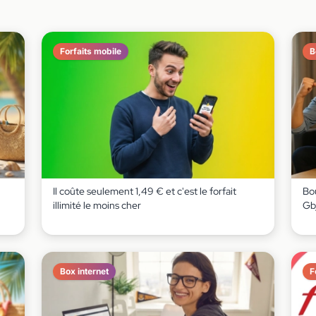
Forfaits mobile
B
Il coûte seulement 1,49 € et c'est le forfait
Bou
illimité le moins cher
Gb
Box internet
F