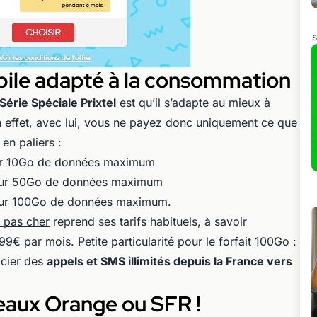
s
mobile adapté à la consommation
Série Spéciale Prixtel
est qu’il s’adapte au mieux à
 effet, avec lui, vous ne payez donc uniquement ce que
en paliers :
ur 10Go de données maximum
our 50Go de données maximum
our 100Go de données maximum.
t pas cher
reprend ses tarifs habituels, à savoir
9€ par mois. Petite particularité pour le forfait 100Go :
icier des
appels et SMS illimités depuis la France vers
seaux Orange ou SFR !