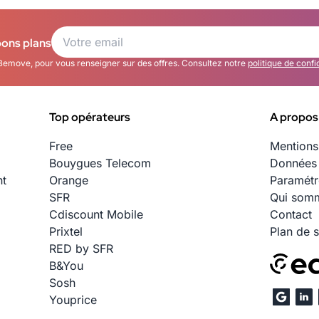
bons plans
Bemove, pour vous renseigner sur des offres. Consultez notre
politique de confi
Top opérateurs
A propos
Free
Mentions
Bouygues Telecom
Données 
nt
Orange
Paramétr
SFR
Qui somm
Cdiscount Mobile
Contact
Prixtel
Plan de s
RED by SFR
B&You
Sosh
Youprice