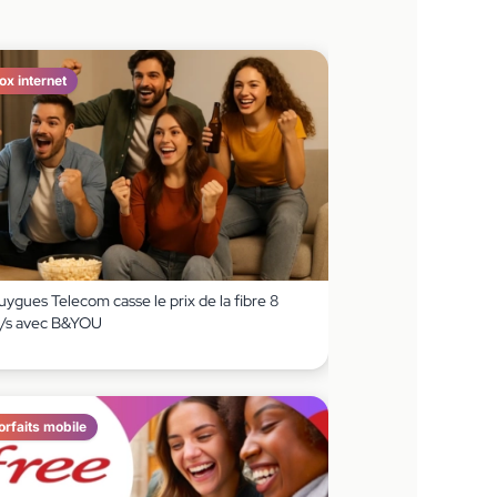
ox internet
ygues Telecom casse le prix de la fibre 8
/s avec B&YOU
orfaits mobile