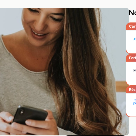
No
Car
Forf
Rés