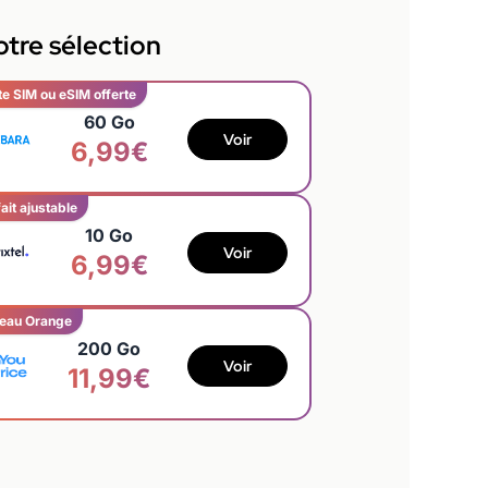
tre sélection
te SIM ou eSIM offerte
60 Go
Voir
6,99€
ait ajustable
10 Go
Voir
6,99€
eau Orange
200 Go
Voir
11,99€