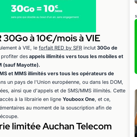
s
R 30Go à 10€/mois à VIE
ulement à VIE, le
forfait RED by SFR
inclut
30Go de
 profiter des
appels illimités vers tous les mobiles et
M (sauf Mayotte).
MS et MMS illimités vers tous les opérateurs de
ans un pays de l'Union européenne, ou dans les DOM,
es, ainsi que d'appels et de SMS/MMS illimités. Cette
ccès à la librairie en ligne
Youboox One
, et ce,
émentaires au moment de la souscription afin de
 découpe.
série limitée Auchan Telecom