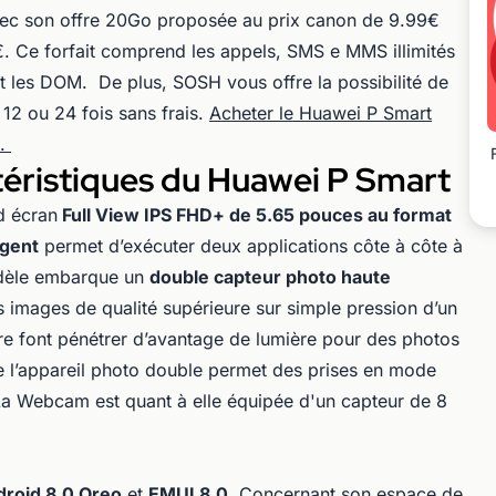
vec son offre 20Go proposée au prix canon de 9.99€
. Ce forfait comprend les appels, SMS e MMS illimités
t les DOM. De plus, SOSH vous offre la possibilité de
12 ou 24 fois sans frais.
Acheter le Huawei P Smart
t.
téristiques du Huawei P Smart
d écran
Full V
iew IPS FHD+ de 5.65 pouces au format
igent
permet d’exécuter deux applications côte à côte à
dèle
embarque un
double capteur photo haute
images de qualité supérieure sur simple pression d’un
re font pénétrer d’avantage de lumière pour des photos
 que l’appareil photo double permet des prises en mode
a Webcam est quant à elle équipée d'un capteur de 8
roid 8.0 Oreo
et
EMUI 8.0
. Concernant son espace de