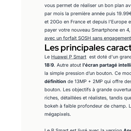
vous permet de réaliser un bon plan a
par mois la première année puis 19.99€
et 20Go en France et depuis l'Europe e
payer votre nouveau Smartphone en 4, 
avec un forfait SOSH sans engagemen
Les principales carac
Le
Huawei P Smart
est doté d'un gran
18:9
. Autre atout
l'écran partagé intell
la simple pression d’un bouton. Ce mo
définition
de 13MP + 2MP qui offre des 
bouton. Les objectifs à grande ouvertu
riches, détaillées et réalistes, tandis
bokeh à faible profondeur de champ. L
mégapixels.
Le P Smart est livré avec la version
And