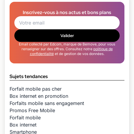
Inscrivez-vous à nos actus et bons plans
Valider
Email collecté par Edcom, marque de Bemove, pour vous
renseigner sur des offres. Consultez notre
politique de
confidentialité
et de gestion de vos données.
Sujets tendances
Forfait mobile pas cher
Box internet en promotion
Forfaits mobile sans engagement
Promos Free Mobile
Forfait mobile
Box internet
Smartphone