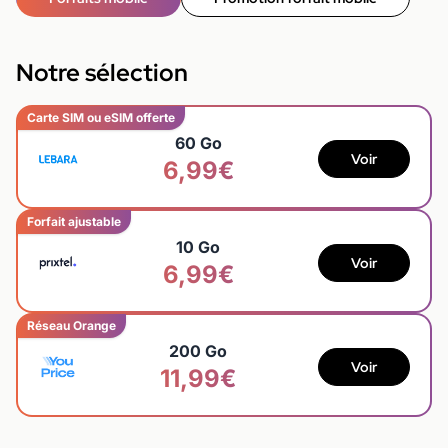
Notre sélection
Carte SIM ou eSIM offerte
60 Go
Voir
6,99€
Forfait ajustable
10 Go
Voir
6,99€
Réseau Orange
200 Go
Voir
11,99€