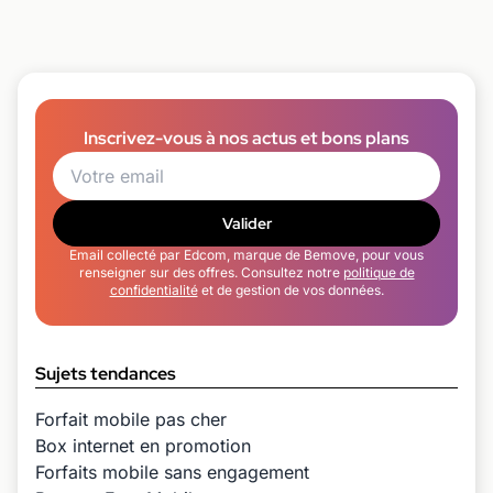
Inscrivez-vous à nos actus et bons plans
Valider
Email collecté par Edcom, marque de Bemove, pour vous
renseigner sur des offres. Consultez notre
politique de
confidentialité
et de gestion de vos données.
Sujets tendances
Forfait mobile pas cher
Box internet en promotion
Forfaits mobile sans engagement