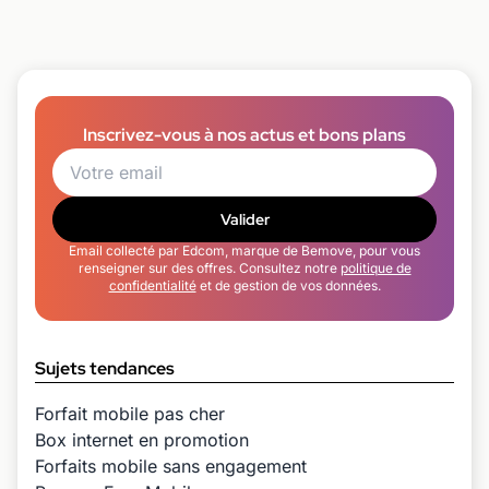
Inscrivez-vous à nos actus et bons plans
Valider
Email collecté par Edcom, marque de Bemove, pour vous
renseigner sur des offres. Consultez notre
politique de
confidentialité
et de gestion de vos données.
Sujets tendances
Forfait mobile pas cher
Box internet en promotion
Forfaits mobile sans engagement