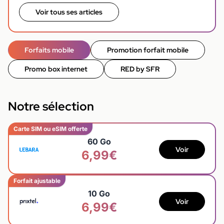
Voir tous ses articles
Forfaits mobile
Promotion forfait mobile
Promo box internet
RED by SFR
Notre sélection
Carte SIM ou eSIM offerte
60 Go
Voir
6,99€
Forfait ajustable
10 Go
Voir
6,99€