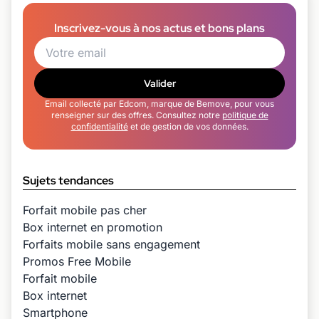
Inscrivez-vous à nos actus et bons plans
Valider
Email collecté par Edcom, marque de Bemove, pour vous
renseigner sur des offres. Consultez notre
politique de
confidentialité
et de gestion de vos données.
Sujets tendances
Forfait mobile pas cher
Box internet en promotion
Forfaits mobile sans engagement
Promos Free Mobile
Forfait mobile
Box internet
Smartphone