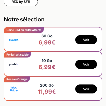
RED by SFR
Notre sélection
Carte SIM ou eSIM offerte
60 Go
Voir
6,99€
Forfait ajustable
10 Go
Voir
6,99€
Réseau Orange
200 Go
Voir
11,99€