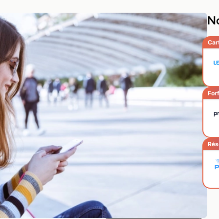
No
Car
Forf
Rés