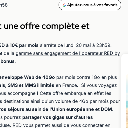
0h58
Ajoutez-nous à vos favoris
: une offre complète et
ED à 10€ par mois
s'arrête ce lundi 20 mai à 23h59.
t de la
gamme sans engagement de l'opérateur RED by
n bonus
.
enveloppe Web de 40Go
par mois contre 1Go en plus
ls, SMS et MMS illimités
en France. Si vous voyagez
ous accompagne ! Cette offre embarque en effet les
s destinations ainsi qu'un volume de 4Go par mois pour
vos séjours au sein de l'Union européenne et DOM
.
ous pourrez
partager vos gigas sur d'autres
cluse. RED vous permet aussi de vous connecter en