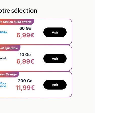
tre sélection
te SIM ou eSIM offerte
60 Go
Voir
6,99€
ait ajustable
10 Go
Voir
6,99€
eau Orange
200 Go
Voir
11,99€