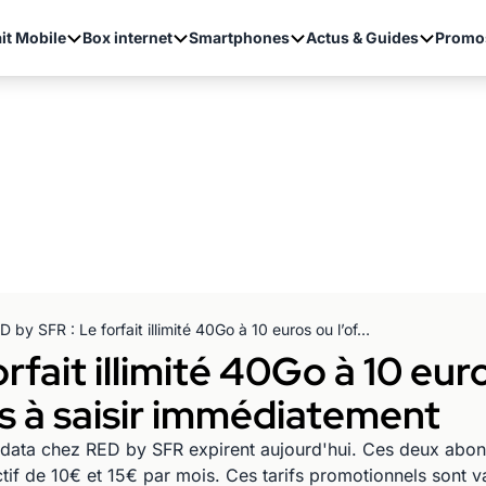
it Mobile
Box internet
Smartphones
Actus & Guides
Promo
RED by SFR : Le forfait illimité 40Go à 10 euros ou l’offre 60Go à 15 euros par mois à saisir immédiatement
rfait illimité 40Go à 10 eur
is à saisir immédiatement
n data chez RED by SFR expirent aujourd'hui. Ces deux ab
if de 10€ et 15€ par mois. Ces tarifs promotionnels sont v