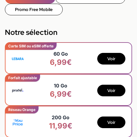
Promo Free Mobile
Notre sélection
Carte SIM ou eSIM offerte
60 Go
Voir
6,99€
Forfait ajustable
10 Go
Voir
6,99€
Réseau Orange
200 Go
Voir
11,99€