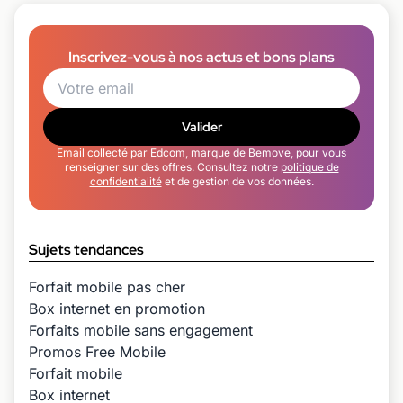
Inscrivez-vous à nos actus et bons plans
Valider
Email collecté par Edcom, marque de Bemove, pour vous
renseigner sur des offres. Consultez notre
politique de
confidentialité
et de gestion de vos données.
Sujets tendances
Forfait mobile pas cher
Box internet en promotion
Forfaits mobile sans engagement
Promos Free Mobile
Forfait mobile
Box internet