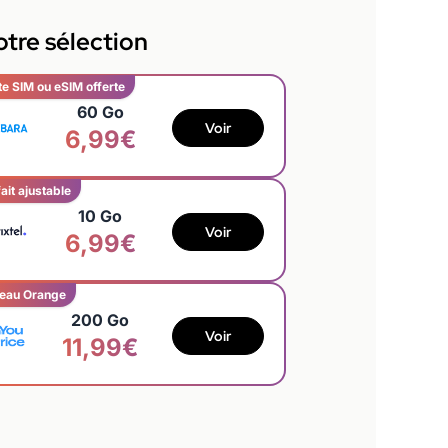
tre sélection
te SIM ou eSIM offerte
60 Go
Voir
6,99€
ait ajustable
10 Go
Voir
6,99€
eau Orange
200 Go
Voir
11,99€