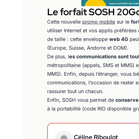
Le forfait SOSH 20Go
Cette nouvelle
promo mobile
sur le
for
utiliser Internet et vos applis préférée
de taille : cette enveloppe
web 4G
peut
(Europe, Suisse, Andorre et DOM).
De plus, l
es communications sont toute
métropolitaine (appels, SMS et MMS) e
MMS). Enfin, depuis l’étranger, vous b
communications, l’occasion de rester en
rassurer tout un chacun.
Enfin, SOSH vous permet de
conserver
à la portabilité (code RIO disponible g
Céline Riboulot