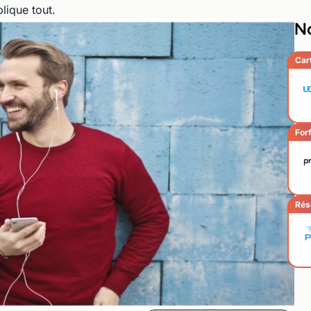
lique tout.
No
Car
Forf
Rés