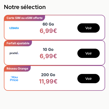
Notre sélection
Carte SIM ou eSIM offerte
60 Go
Voir
6,99€
Forfait ajustable
10 Go
Voir
6,99€
Réseau Orange
200 Go
Voir
11,99€