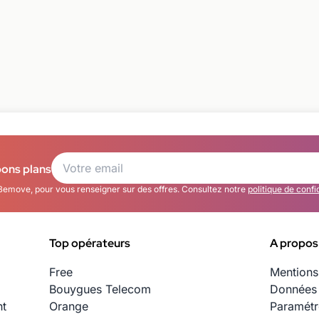
bons plans
Bemove, pour vous renseigner sur des offres. Consultez notre
politique de confi
Top opérateurs
A propos
Free
Mentions
Bouygues Telecom
Données 
nt
Orange
Paramétr