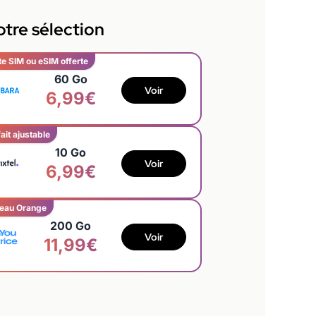
tre sélection
te SIM ou eSIM offerte
60 Go
Voir
6,99€
ait ajustable
10 Go
Voir
6,99€
eau Orange
200 Go
Voir
11,99€