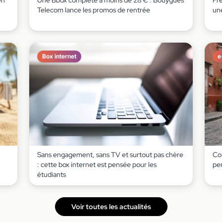
en
Une Bbox complète à moins de 28 € : Bouygues
Fr
Telecom lance les promos de rentrée
un
Box internet
e
Sans engagement, sans TV et surtout pas chère
Co
: cette box internet est pensée pour les
pe
étudiants
Voir toutes les actualités