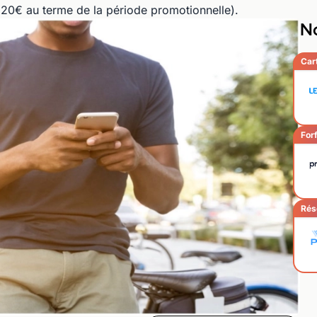
s 20€ au terme de la période promotionnelle).
No
Car
Forf
Rés