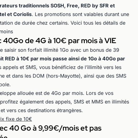
rateurs traditionnels SOSH, Free, RED by SFR et
l et Coriolis
. Les promotions sont valables durant une
ation de durée chez certains. Voici tous les détails de
 moins
c 40Go de 4G à 10€ par mois à VIE
saisir son forfait illimité 1Go avec un bonus de 39
fait RED à 10€ par mois passe ainsi de 1Go à 40Go par
appels et SMS, vous bénéficiez de l’illimité vers les
ine et dans les DOM (hors-Mayotte), ainsi que des SMS
pole.
veloppe allouée est de 4Go par mois. Lors de vos
rofitez également des appels, SMS et MMS en illimités
 et vers ces destinations étrangères.
ix fixe de 10€
vec 40 Go à 9,99€/mois et pas
née