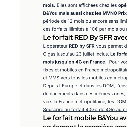
mois
. Elles sont affichées chez les
opé
B&You mais aussi chez les MVNO Prixte
période de 12 mois ou encore sans limit
ces
forfaits illimités
à 10€ par mois ou
Le forfait RED By SFR ave
L'opérateur
RED by SFR
vous permet de 
Gigas jusqu'au 23 juillet inclus
. Le for
mois jusqu'en 4G en France.
Pour vos 
fixes et mobiles en France métropolita
et MMS vers tous les mobiles en métro
Depuis l'Europe et dans les DOM, l'en
déplacements dans ces mêmes zones, p
vers la France métropolitaine, les DOM
Souscrire au forfait 40Go de 4Go au pr
Le forfait mobile B&You a
seulement la première an