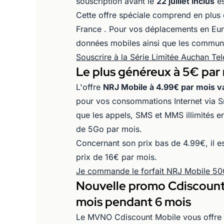
souscription avant le
22 juillet inclus
es
Cette offre spéciale comprend en plus 
France . Pour vos déplacements en Eu
données mobiles ainsi que les communic
Souscrire à la Série Limitée Auchan T
Le plus généreux à 5€ par 
L'offre
NRJ Mobile à 4.99€ par mois val
pour vos consommations Internet via S
que les appels, SMS et MMS illimités e
de 5Go par mois.
Concernant son prix bas de 4.99€, il es
prix de 16€ par mois.
Je commande le forfait NRJ Mobile 5
Nouvelle promo Cdiscount
mois pendant 6 mois
Le MVNO Cdiscount Mobile vous offre u