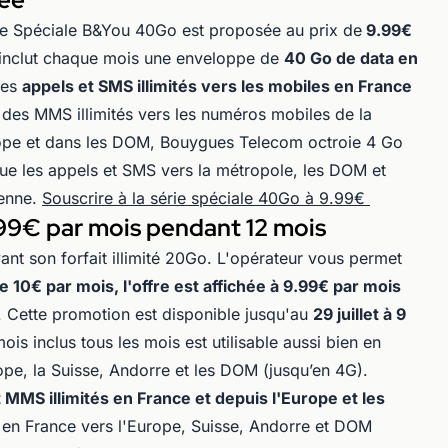
Série Spéciale B&You 40Go est proposée au prix de
9.99€
e inclut chaque mois une enveloppe de
40 Go de data en
des
appels et SMS illimités vers les mobiles en France
i des MMS illimités vers les numéros mobiles de la
rope et dans les DOM, Bouygues Telecom octroie 4 Go
 que les appels et SMS vers la métropole, les DOM et
éenne.
Souscrire à la série spéciale 40Go à 9.99€
99€ par mois pendant 12 mois
nt son forfait illimité 20Go. L'opérateur vous permet
 10€ par mois, l'offre est affichée à 9.99€ par mois
 Cette promotion est disponible jusqu'au
29 juillet à 9
s inclus tous les mois est utilisable aussi bien en
ope, la Suisse, Andorre et les DOM (jusqu’en 4G).
 MMS illimités en France et depuis l'Europe et les
en France vers l'Europe, Suisse, Andorre et DOM