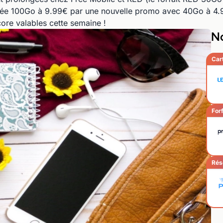
ctée 100Go à 9.99€ par une nouvelle promo avec 40Go à 4.
re valables cette semaine !
No
Car
Forf
Rés