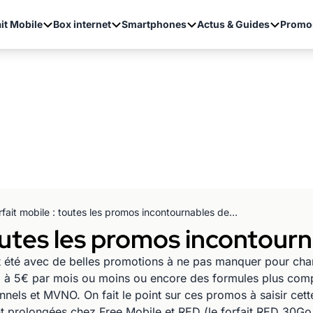
it Mobile
Box internet
Smartphones
Actus & Guides
Promo
Forfait mobile : toutes les promos incontournables de l'été
outes les promos incontourn
 été avec de belles promotions à ne pas manquer pour chan
4G à 5€ par mois ou moins ou encore des formules plus comp
nels et MVNO. On fait le point sur ces promos à saisir cette 
 sont prolongées chez Free Mobile et RED (le forfait RED 30