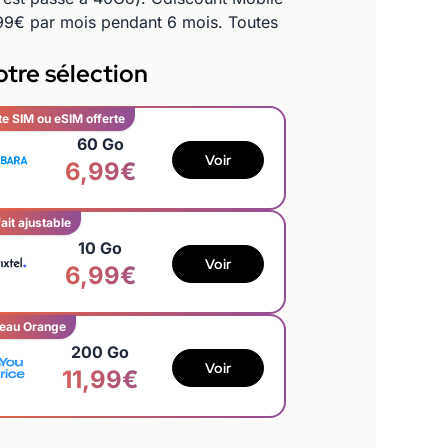
99€ par mois pendant 6 mois. Toutes
tre sélection
te SIM ou eSIM offerte
60 Go
Voir
6,99€
ait ajustable
10 Go
Voir
6,99€
eau Orange
200 Go
Voir
11,99€