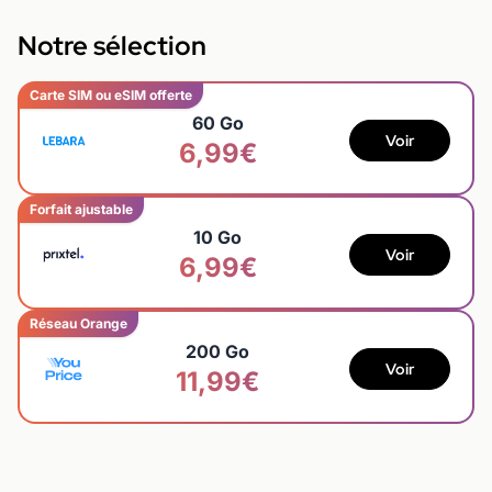
Notre sélection
Carte SIM ou eSIM offerte
60 Go
Voir
6,99€
Forfait ajustable
10 Go
Voir
6,99€
Réseau Orange
200 Go
Voir
11,99€