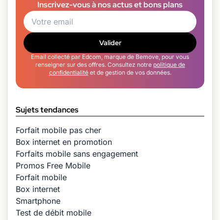
Inscrivez-vous à nos actus et bons plans
Valider
Email collecté par Edcom, marque de Bemove, pour vous
renseigner sur des offres. Consultez notre
politique de
confidentialité
et de gestion de vos données.
Sujets tendances
Forfait mobile pas cher
Box internet en promotion
Forfaits mobile sans engagement
Promos Free Mobile
Forfait mobile
Box internet
Smartphone
Test de débit mobile