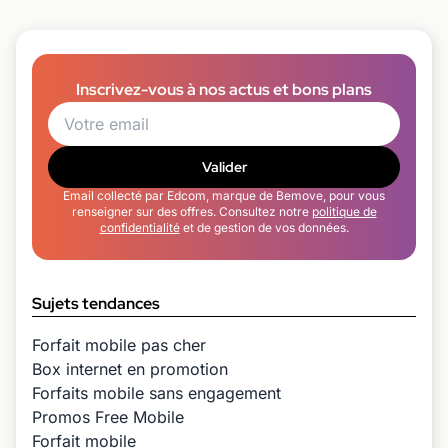
Inscrivez-vous à nos actus et bons plans
Valider
Email collecté par Edcom, marque de Bemove, pour vous
renseigner sur des offres. Consultez notre
politique de
confidentialité
et de gestion de vos données.
Sujets tendances
Forfait mobile pas cher
Box internet en promotion
Forfaits mobile sans engagement
Promos Free Mobile
Forfait mobile