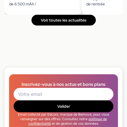
de 6 500 mAh !
de rentrée
Voir toutes les actualités
Inscrivez-vous à nos actus et bons plans
Valider
Email collecté par Edcom, marque de Bemove, pour vous
renseigner sur des offres. Consultez notre
politique de
confidentialité
et de gestion de vos données.