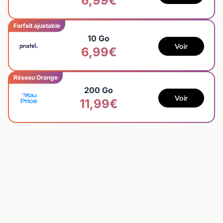
6,99€
Forfait ajustable
10 Go
Voir
6,99€
Réseau Orange
200 Go
Voir
11,99€