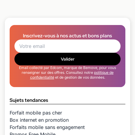
Inscrivez-vous à nos actus et bons plans
Valider
Email collecté par Edcom, marque de Bemove, pour vous
renseigner sur des offres. Consultez notre
politique de
confidentialité
et de gestion de vos données.
Sujets tendances
Forfait mobile pas cher
Box internet en promotion
Forfaits mobile sans engagement
Promos Free Mobile