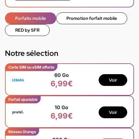
Forfaits mobile
Promotion forfait mobile
RED by SFR
Notre sélection
Carte SIM ou eSIM offerte
60 Go
Voir
6,99€
Forfait ajustable
10 Go
Voir
6,99€
Réseau Orange