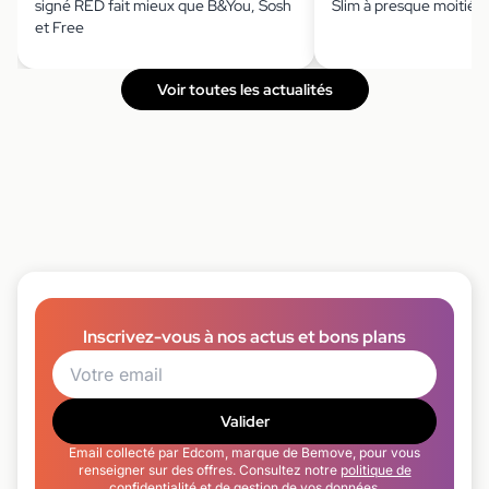
signé RED fait mieux que B&You, Sosh
Slim à presque moitié p
et Free
Voir toutes les actualités
Inscrivez-vous à nos actus et bons plans
Valider
Email collecté par Edcom, marque de Bemove, pour vous
renseigner sur des offres. Consultez notre
politique de
confidentialité
et de gestion de vos données.